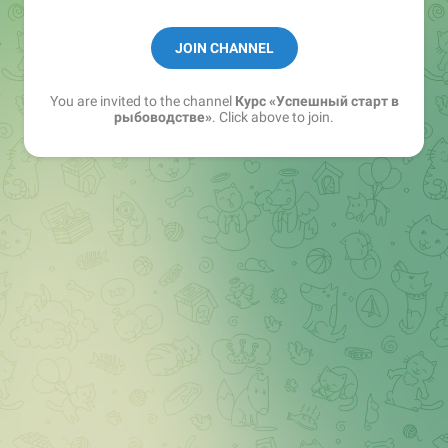
Как подобрать садок?
С какой навески начинать?
JOIN CHANNEL
Чем кормить?
Как зимует рыба?
You are invited to the channel
Курс «Успешный старт в
Сколько денег нужно для начала?
рыбоводстве»
. Click above to join.
Сколько можно заработать?