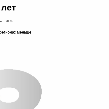
 лет
а нити.
х регионах меньше