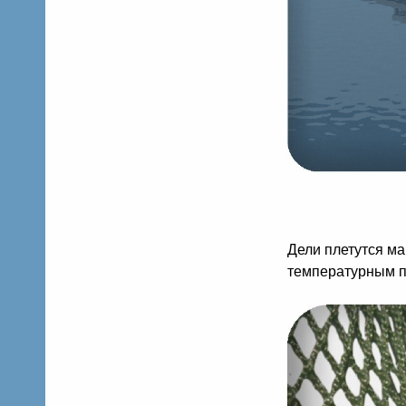
Дели плетутся м
температурным п