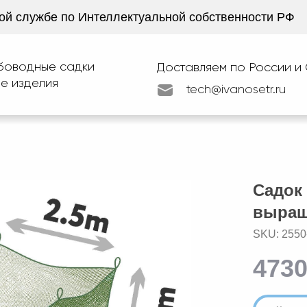
ой службе по Интеллектуальной собственности РФ
боводные садки
Доставляем по России и
е изделия
tech@ivanosetr.ru
LET'S GO!
Садок 
выращ
SKU:
2550
4730